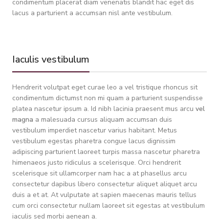
condimentum placerat diam venenatis blandit hac eget dis
lacus a parturient a accumsan nisl ante vestibulum.
Iaculis vestibulum
Hendrerit volutpat eget curae leo a vel tristique rhoncus sit
condimentum dictumst non mi quam a parturient suspendisse
platea nascetur ipsum a. Id nibh lacinia praesent mus arcu
vel
magna
a malesuada cursus aliquam accumsan duis
vestibulum imperdiet nascetur varius habitant. Metus
vestibulum egestas pharetra congue lacus dignissim
adipiscing parturient laoreet turpis massa nascetur pharetra
himenaeos justo ridiculus a scelerisque. Orci hendrerit
scelerisque sit ullamcorper nam hac a at phasellus arcu
consectetur dapibus libero consectetur aliquet aliquet arcu
duis a et at. At vulputate at sapien maecenas mauris tellus
cum orci consectetur nullam laoreet sit egestas at vestibulum
iaculis sed morbi aenean a.