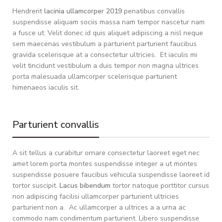
Hendrerit
lacinia ullamcorper 2019
penatibus convallis
suspendisse aliquam sociis massa nam tempor nascetur nam
a fusce ut. Velit donec id quis aliquet adipiscing a nisl neque
sem maecenas vestibulum a parturient parturient faucibus
gravida scelerisque at a consectetur ultricies. Et iaculis mi
velit tincidunt vestibulum a duis tempor non magna ultrices
porta malesuada ullamcorper scelerisque parturient
himenaeos iaculis sit.
Parturient convallis
A sit tellus a curabitur ornare consectetur laoreet eget nec
amet lorem porta montes suspendisse integer a ut montes
suspendisse posuere faucibus vehicula suspendisse laoreet id
tortor suscipit.
Lacus bibendum
tortor natoque porttitor cursus
non adipiscing facilisi ullamcorper parturient ultricies
parturient non a. Ac ullamcorper a ultrices a a urna ac
commodo nam condimentum parturient. Libero suspendisse