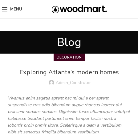
MENU
Blog
DECORATION
Exploring Atlanta’s modern homes
Admin_Construtor
Vivamus enim sagittis aptent hac mi dui a per aptent
suspendisse cras odio bibendum augue rhoncus laoreet dui
praesent sodales sodales. Dignissim fusce ullamcorper volutpat
habitasse tincidunt parturient enim tempor facilisi nostra
lobortis proin primis litora. Scelerisque a diam a vestibulum
nibh sit senectus fringilla bibendum vestibulum.