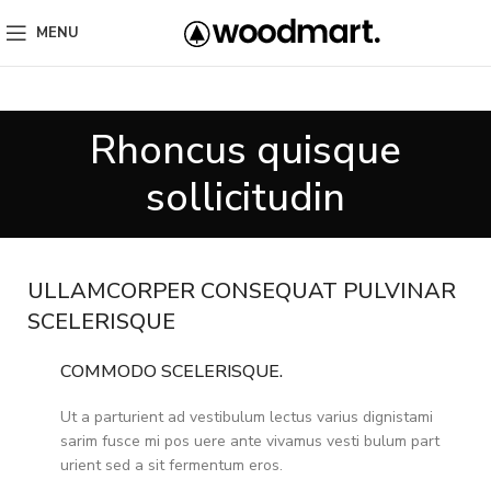
MENU
Rhoncus quisque
sollicitudin
ULLAMCORPER CONSEQUAT PULVINAR
SCELERISQUE
COMMODO SCELERISQUE.
Ut a parturient ad vestibulum lectus varius dignistami
sarim fusce mi pos uere ante vivamus vesti bulum part
urient sed a sit fermentum eros.